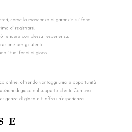
ori, come la mancanza di garanzie sui fondi.
ima di registrarsi.
può rendere complessa l’esperienza.
razione per gli utenti.
do i tuoi fondi di gioco.
 online, offrendo vantaggi unici e opportunità
pzioni di gioco e il supporto clienti. Con una
esigenze di gioco e ti offra un’esperienza
S E