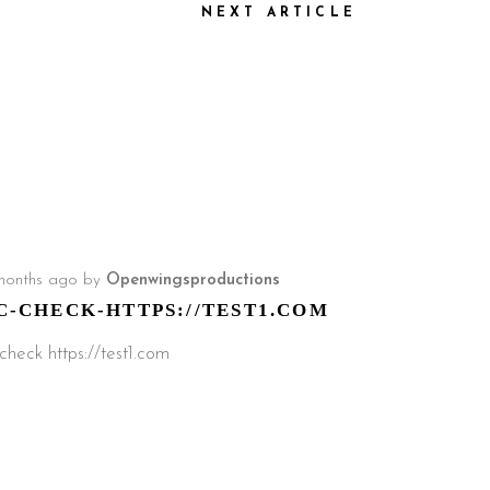
NEXT ARTICLE
months ago
by
Openwingsproductions
C-CHECK-HTTPS://TEST1.COM
-check https://test1.com