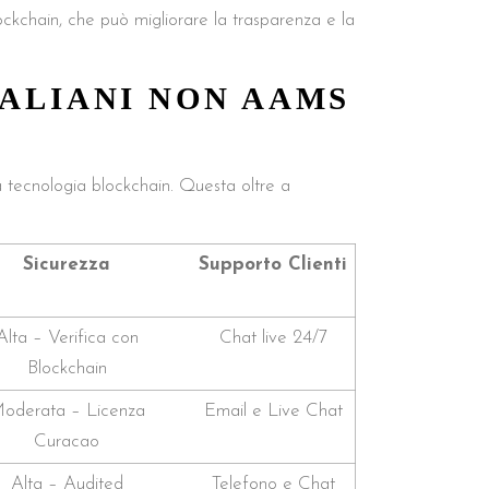
ockchain, che può migliorare la trasparenza e la
TALIANI NON AAMS
a tecnologia blockchain. Questa oltre a
Sicurezza
Supporto Clienti
Alta – Verifica con
Chat live 24/7
Blockchain
oderata – Licenza
Email e Live Chat
Curacao
Alta – Audited
Telefono e Chat