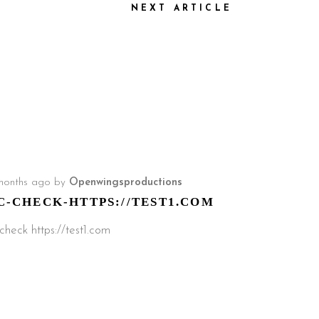
NEXT ARTICLE
months ago
by
Openwingsproductions
C-CHECK-HTTPS://TEST1.COM
-check https://test1.com