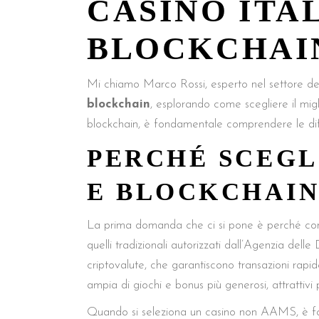
CASINO ITA
BLOCKCHAIN
Mi chiamo Marco Rossi, esperto nel settore dei
blockchain
, esplorando come scegliere il migl
blockchain, è fondamentale comprendere le diff
PERCHÉ SCEGL
E BLOCKCHAIN
La prima domanda che ci si pone è perché con
quelli tradizionali autorizzati dall’Agenzia de
criptovalute, che garantiscono transazioni rap
ampia di giochi e bonus più generosi, attrattivi
Quando si seleziona un casino non AAMS, è fondam