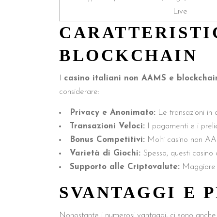
Live
CARATTERISTI
BLOCKCHAIN
I
casino italiani non AAMS e blockchai
considerare:
Privacy e Anonimato:
Le transazioni in 
Transazioni Veloci:
I pagamenti e i preli
Bonus Competitivi:
Molti casino non AAM
Varietà di Giochi:
Spesso, questi casino c
Supporto alle Criptovalute:
Maggiore ac
SVANTAGGI E 
Nonostante i numerosi vantaggi, ci sono anche