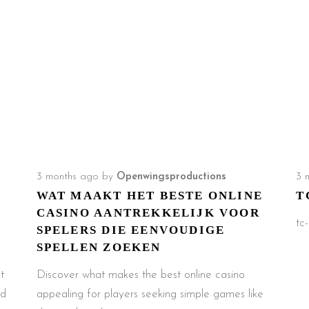
3 months ago
by
Openwingsproductions
3 
WAT MAAKT HET BESTE ONLINE
T
CASINO AANTREKKELIJK VOOR
tc
SPELERS DIE EENVOUDIGE
SPELLEN ZOEKEN
t
Discover what makes the best online casino
ed
appealing for players seeking simple games like