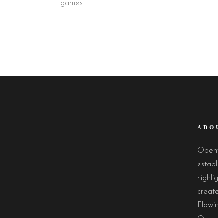
games
ABO
Openw
establ
highli
creat
Flowin