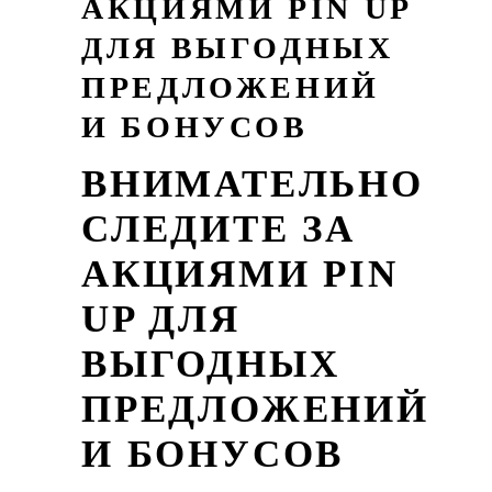
АКЦИЯМИ PIN UP
ДЛЯ ВЫГОДНЫХ
ПРЕДЛОЖЕНИЙ
И БОНУСОВ
ВНИМАТЕЛЬНО
СЛЕДИТЕ ЗА
АКЦИЯМИ PIN
UP ДЛЯ
ВЫГОДНЫХ
ПРЕДЛОЖЕНИЙ
И БОНУСОВ