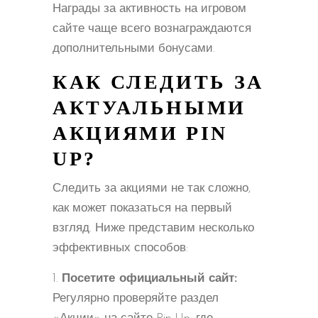
Награды за активность на игровом
сайте чаще всего вознаграждаются
дополнительными бонусами.
КАК СЛЕДИТЬ ЗА
АКТУАЛЬНЫМИ
АКЦИЯМИ PIN
UP?
Следить за акциями не так сложно,
как может показаться на первый
взгляд. Ниже представим несколько
эффективных способов:
Посетите официальный сайт:
Регулярно проверяйте раздел