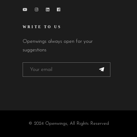
WRITE TO US
Openwings always open for your
suggestions
© 2024 Openwings, All Rights Reserved