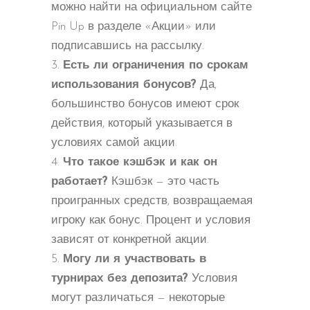
можно найти на официальном сайте
Pin Up в разделе «Акции» или
подписавшись на рассылку.
Есть ли ограничения по срокам
использования бонусов?
Да,
большинство бонусов имеют срок
действия, который указывается в
условиях самой акции.
Что такое кэшбэк и как он
работает?
Кэшбэк — это часть
проигранных средств, возвращаемая
игроку как бонус. Процент и условия
зависят от конкретной акции.
Могу ли я участвовать в
турнирах без депозита?
Условия
могут различаться — некоторые