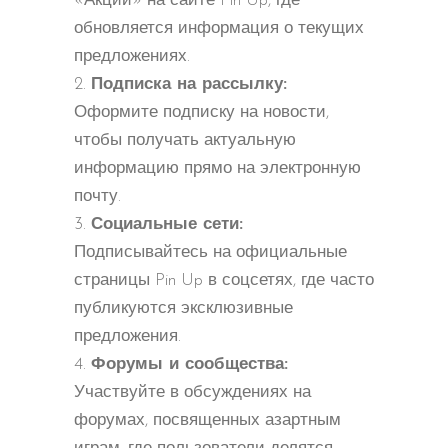
«Акции» на сайте Pin Up, где
обновляется информация о текущих
предложениях.
Подписка на рассылку:
Оформите подписку на новости,
чтобы получать актуальную
информацию прямо на электронную
почту.
Социальные сети:
Подписывайтесь на официальные
страницы Pin Up в соцсетях, где часто
публикуются эксклюзивные
предложения.
Форумы и сообщества:
Участвуйте в обсуждениях на
форумах, посвященных азартным