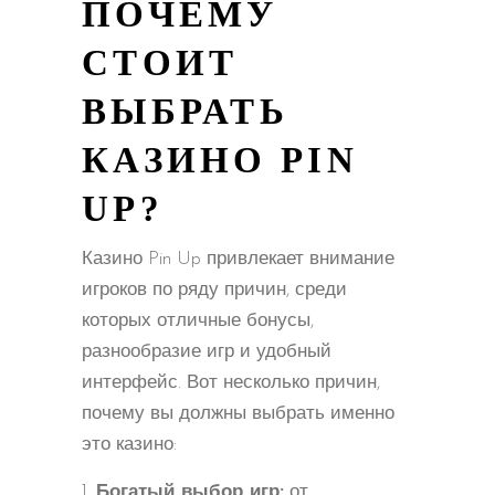
ПОЧЕМУ
СТОИТ
ВЫБРАТЬ
КАЗИНО PIN
UP?
Казино Pin Up привлекает внимание
игроков по ряду причин, среди
которых отличные бонусы,
разнообразие игр и удобный
интерфейс. Вот несколько причин,
почему вы должны выбрать именно
это казино:
Богатый выбор игр:
от