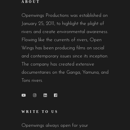
ABOUT
Openwings Productions was established on
January 25, 2011, to highlight the plight of
rivers and create environmental awareness.
Flowing like the currents of rivers, Open
Wings has been producing films on social
and contemporary issues since its inception.
The company has created extensive
documentaries on the Ganga, Yamuna, and
Tons rivers.
WRITE TO US
Openwings always open for your