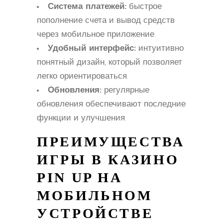
Система платежей:
быстрое
пополнение счета и вывод средств
через мобильное приложение.
Удобный интерфейс:
интуитивно
понятный дизайн, который позволяет
легко ориентироваться.
Обновления:
регулярные
обновления обеспечивают последние
функции и улучшения.
ПРЕИМУЩЕСТВА
ИГРЫ В КАЗИНО
PIN UP НА
МОБИЛЬНОМ
УСТРОЙСТВЕ