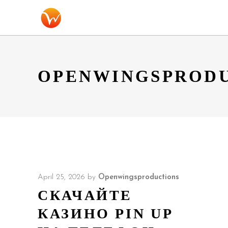
OPENWINGSPROD
April 25, 2026
by
Openwingsproductions
СКАЧАЙТЕ
КАЗИНО PIN UP