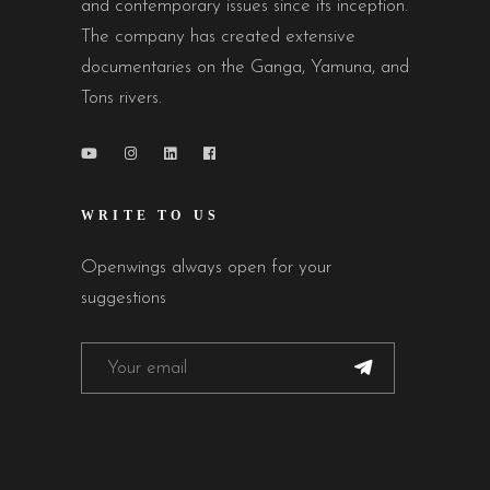
and contemporary issues since its inception.
The company has created extensive
documentaries on the Ganga, Yamuna, and
Tons rivers.
WRITE TO US
Openwings always open for your
suggestions