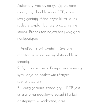
Automaty Vox wykorzystują złożone
algorytmy do obliczania RTP, które
uwzględniają różne czynniki, takie jak
rodzaje wypłat, bonusy oraz zmienne
stawki. Proces ten najczęściej wygląda
następująco:
Analiza historii wypłat – System
monitoruje wszystkie wypłaty i oblicza
średnią.
Symulacje gier – Przeprowadzane są
symulacje na podstawie różnych
scenariuszy gry.
Uwzględnianie zasad gry – RTP jest
ustalane na podstawie zasad i funkcji
dostępnych w konkretnej grze.