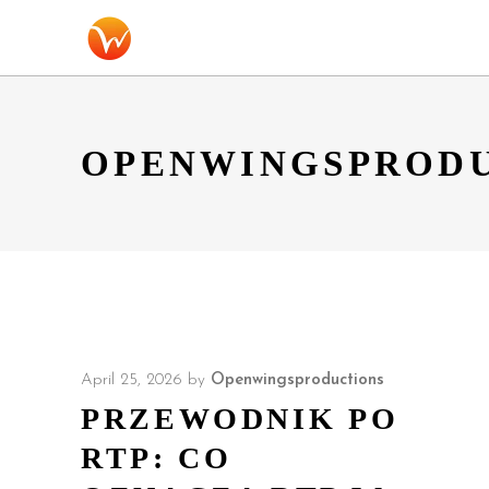
OPENWINGSPROD
April 25, 2026
by
Openwingsproductions
PRZEWODNIK PO
RTP: CO