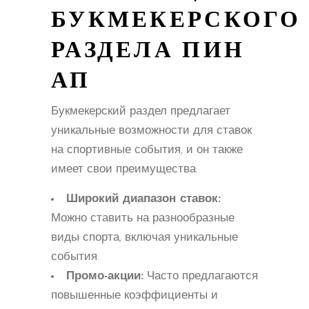
БУКМЕКЕРСКОГО
РАЗДЕЛА ПИН
АП
Букмекерский раздел предлагает
уникальные возможности для ставок
на спортивные события, и он также
имеет свои преимущества:
Широкий диапазон ставок:
Можно ставить на разнообразные
виды спорта, включая уникальные
события.
Промо-акции:
Часто предлагаются
повышенные коэффициенты и