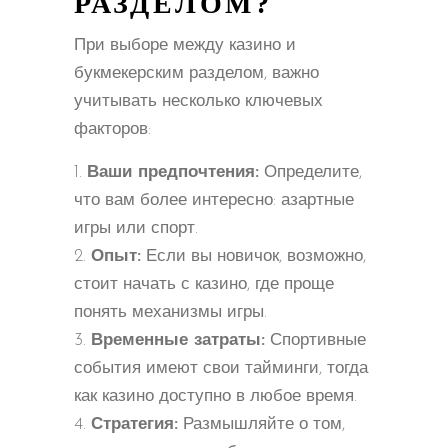
РАЗДЕЛОМ?
При выборе между казино и
букмекерским разделом, важно
учитывать несколько ключевых
факторов:
Ваши предпочтения:
Определите,
что вам более интересно: азартные
игры или спорт.
Опыт:
Если вы новичок, возможно,
стоит начать с казино, где проще
понять механизмы игры.
Временные затраты:
Спортивные
события имеют свои тайминги, тогда
как казино доступно в любое время.
Стратегия:
Размышляйте о том,