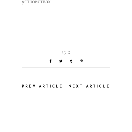
устройствах.
0
PREV ARTICLE
NEXT ARTICLE