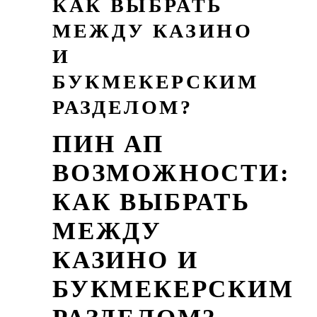
КАК ВЫБРАТЬ
МЕЖДУ КАЗИНО
И
БУКМЕКЕРСКИМ
РАЗДЕЛОМ?
ПИН АП
ВОЗМОЖНОСТИ:
КАК ВЫБРАТЬ
МЕЖДУ
КАЗИНО И
БУКМЕКЕРСКИМ