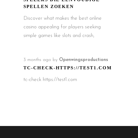
SPELLEN ZOEKEN
Discover what makes the best online
casino appealing for players seeking
simple games like slots and crash,
3 months ago
by
Openwingsproductions
TC-CHECK-HTTPS://TEST1.COM
tc-check https://test1.com