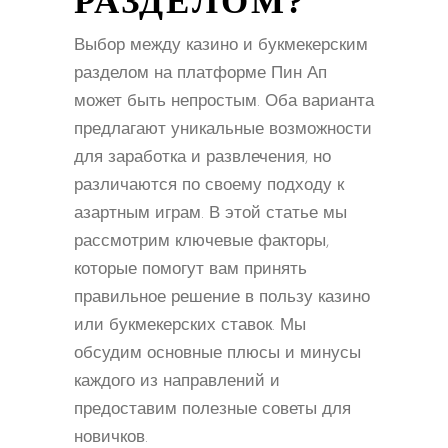
РАЗДЕЛОМ?
Выбор между казино и букмекерским
разделом на платформе Пин Ап
может быть непростым. Оба варианта
предлагают уникальные возможности
для заработка и развлечения, но
различаются по своему подходу к
азартным играм. В этой статье мы
рассмотрим ключевые факторы,
которые помогут вам принять
правильное решение в пользу казино
или букмекерских ставок. Мы
обсудим основные плюсы и минусы
каждого из направлений и
предоставим полезные советы для
новичков.