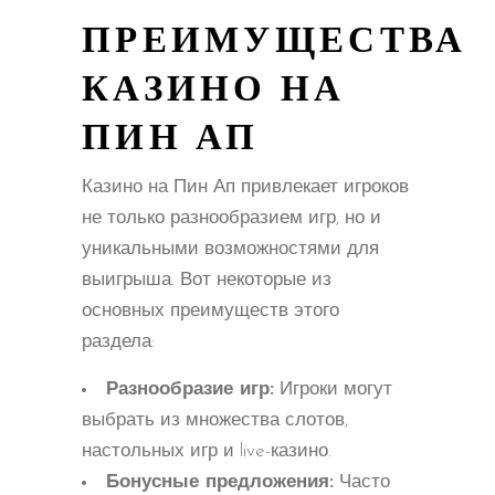
ПРЕИМУЩЕСТВА
КАЗИНО НА
ПИН АП
Казино на Пин Ап привлекает игроков
не только разнообразием игр, но и
уникальными возможностями для
выигрыша. Вот некоторые из
основных преимуществ этого
раздела:
Разнообразие игр:
Игроки могут
выбрать из множества слотов,
настольных игр и live-казино.
Бонусные предложения:
Часто