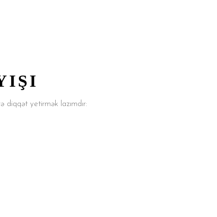
IŞI
 diqqət yetirmək lazımdır: