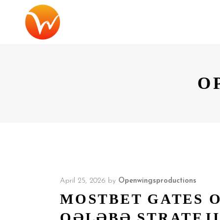
O
April 25, 2026
by
Openwingsproductions
MOSTBET GATES 
QƏLƏBƏ STRATEJ