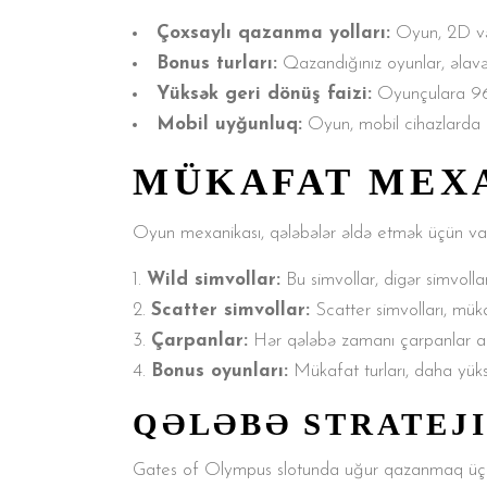
Çoxsaylı qazanma yolları:
Oyun, 2D və 
Bonus turları:
Qazandığınız oyunlar, əlavə b
Yüksək geri dönüş faizi:
Oyunçulara 96% 
Mobil uyğunluq:
Oyun, mobil cihazlarda da
MÜKAFAT MEXA
Oyun mexanikası, qələbələr əldə etmək üçün va
Wild simvollar:
Bu simvollar, digər simvoll
Scatter simvollar:
Scatter simvolları, müka
Çarpanlar:
Hər qələbə zamanı çarpanlar artı
Bonus oyunları:
Mükafat turları, daha yüksə
QƏLƏBƏ STRATEJ
Gates of Olympus slotunda uğur qazanmaq üçün a