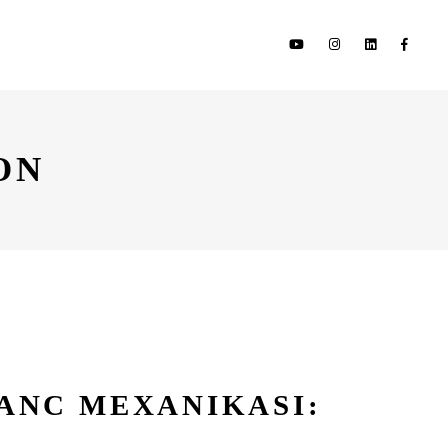
ON
ANC MEXANIKASI: