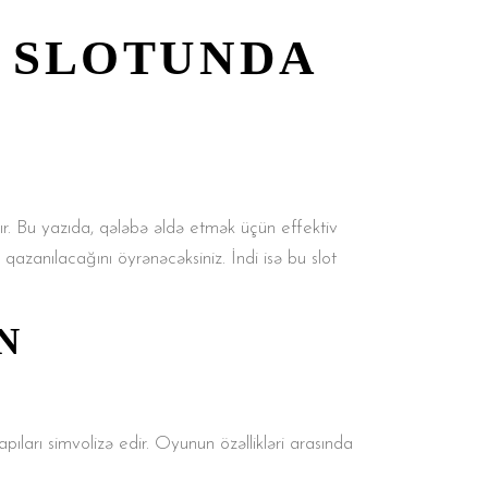
S SLOTUNDA
r. Bu yazıda, qələbə əldə etmək üçün effektiv
azanılacağını öyrənəcəksiniz. İndi isə bu slot
N
ları simvolizə edir. Oyunun özəllikləri arasında