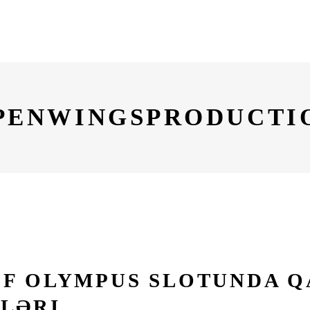
PENWINGSPRODUCTI
OF OLYMPUS SLOTUNDA Q
ILƏRI