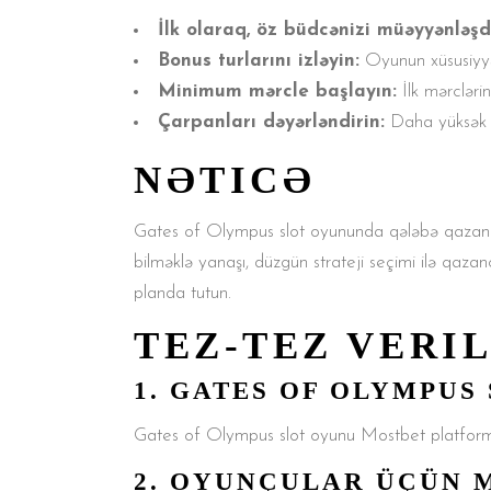
İlk olaraq, öz büdcənizi müəyyənləşdi
Bonus turlarını izləyin:
Oyunun xüsusiyyət
Minimum mərcle başlayın:
İlk mərcləri
Çarpanları dəyərləndirin:
Daha yüksək ça
NƏTICƏ
Gates of Olympus slot oyununda qələbə qazanma
bilməklə yanaşı, düzgün strateji seçimi ilə qaza
planda tutun.
TEZ-TEZ VERI
1. GATES OF OLYMPU
Gates of Olympus slot oyunu Mostbet platform
2. OYUNÇULAR ÜÇÜN 