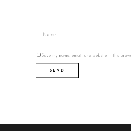
Save my name, email, and website in this brows