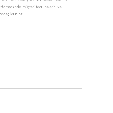
atformasında müştəri təcrübələrini və
ifadəçilərin öz