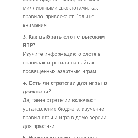
миллионными джекпотами, как
правило, привлекают больше
внимания.
3. Как выбрать слот с высоким
RTP?
Изучите информацию о слоте в
правилах игры или на сайтах,
посвящённых азартным играм.
4. Есть ли стратегии для игры в
джекпоты?
Да, такие стратегии включают
установление бюджета, изучение
правил игры и игра в демо-версии
для практики.