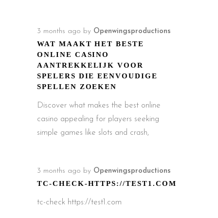
3 months ago
by
Openwingsproductions
WAT MAAKT HET BESTE
ONLINE CASINO
AANTREKKELIJK VOOR
SPELERS DIE EENVOUDIGE
SPELLEN ZOEKEN
Discover what makes the best online
casino appealing for players seeking
simple games like slots and crash,
3 months ago
by
Openwingsproductions
TC-CHECK-HTTPS://TEST1.COM
tc-check https://test1.com