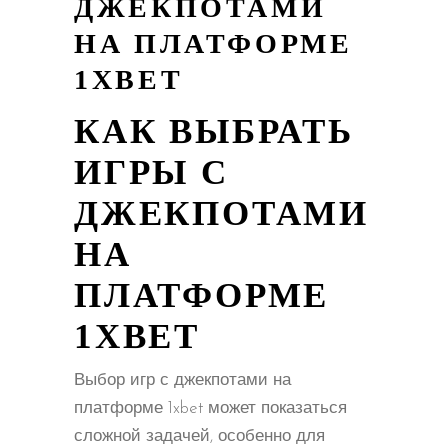
ДЖЕКПОТАМИ
НА ПЛАТФОРМЕ
1XBET
КАК ВЫБРАТЬ
ИГРЫ С
ДЖЕКПОТАМИ
НА
ПЛАТФОРМЕ
1XBET
Выбор игр с джекпотами на
платформе 1xbet может показаться
сложной задачей, особенно для