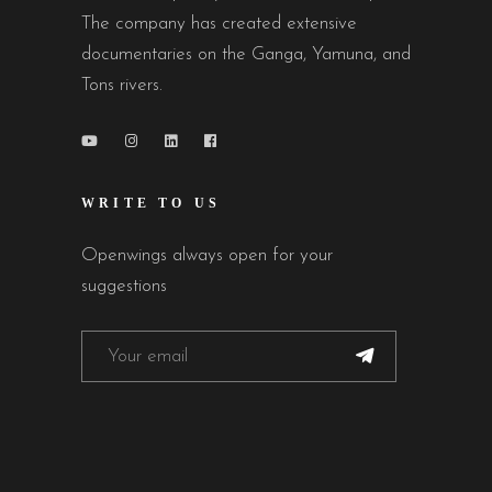
The company has created extensive
documentaries on the Ganga, Yamuna, and
Tons rivers.
WRITE TO US
Openwings always open for your
suggestions