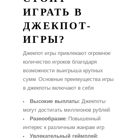
ИГРАТЬ В
ДЖЕКПОТ-
ИГРЫ?
Джекпот-игры привлекают огромное
количество игроков благодаря
возможности выигрыша крупных
сумм. Основные преимущества игры
в джекпоты включают в себя:
Высокие выплаты:
Джекпоты
могут достигать миллионов рублей.
Разнообразие:
Повышенный
интерес к различным жанрам игр.
Увлекательный геймплей: