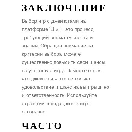
ЗАКЛЮЧЕНИЕ
Выбор игр с джекпотами на
платформе 1xbet – это процесс,
требующий внимательности и
знаний. Обращая внимание на
критерии выбора, можете
существенно повысить свои шансы
на успешную игру. Помните о том,
что джекпоты – это не только
удовольствие и шанс на выигрыш, но
и ответственность. Используйте
стратегии и подходите к игре
осознанно.
ЧАСТО