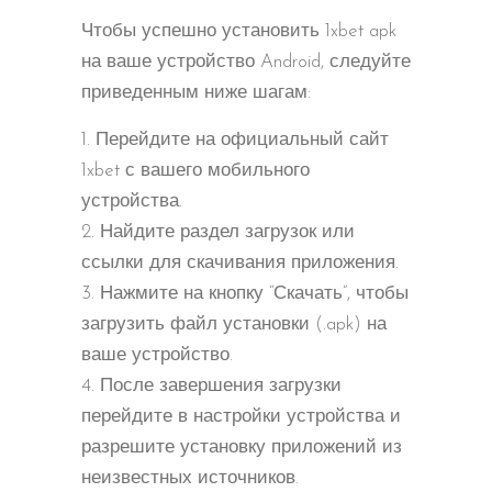
Чтобы успешно установить 1xbet apk
на ваше устройство Android, следуйте
приведенным ниже шагам:
Перейдите на официальный сайт
1xbet с вашего мобильного
устройства.
Найдите раздел загрузок или
ссылки для скачивания приложения.
Нажмите на кнопку “Скачать”, чтобы
загрузить файл установки (.apk) на
ваше устройство.
После завершения загрузки
перейдите в настройки устройства и
разрешите установку приложений из
неизвестных источников.