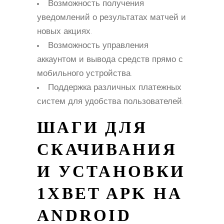
Возможность получения
уведомлений о результатах матчей и
новых акциях.
Возможность управления
аккаунтом и вывода средств прямо с
мобильного устройства.
Поддержка различных платежных
систем для удобства пользователей.
ШАГИ ДЛЯ
СКАЧИВАНИЯ
И УСТАНОВКИ
1XBET APK НА
ANDROID