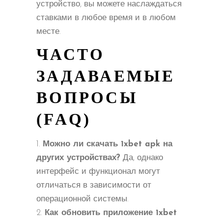
устройство, вы можете наслаждаться
ставками в любое время и в любом
месте.
ЧАСТО
ЗАДАВАЕМЫЕ
ВОПРОСЫ
(FAQ)
Можно ли скачать 1xbet apk на
других устройствах?
Да, однако
интерфейс и функционал могут
отличаться в зависимости от
операционной системы.
Как обновить приложение 1xbet