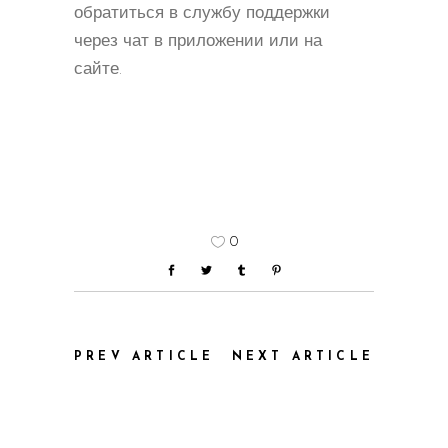
обратиться в службу поддержки
через чат в приложении или на
сайте.
0
PREV ARTICLE
NEXT ARTICLE