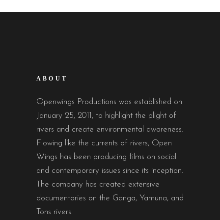
ABOUT
Openwings Productions was established on
January 25, 2011, to highlight the plight of
rivers and create environmental awareness.
Flowing like the currents of rivers, Open
Wings has been producing films on social
and contemporary issues since its inception.
The company has created extensive
documentaries on the Ganga, Yamuna, and
Tons rivers.