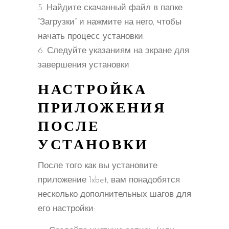
Найдите скачанный файл в папке
“Загрузки” и нажмите на него, чтобы
начать процесс установки.
Следуйте указаниям на экране для
завершения установки.
НАСТРОЙКА
ПРИЛОЖЕНИЯ
ПОСЛЕ
УСТАНОВКИ
После того как вы установите
приложение 1xbet, вам понадобятся
несколько дополнительных шагов для
его настройки: