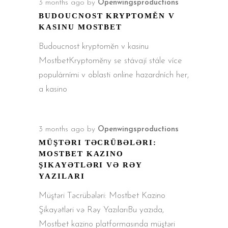
3 months ago
by
Openwingsproductions
BUDOUCNOST KRYPTOMĚN V
KASINU MOSTBET
Budoucnost kryptoměn v kasinu
MostbetKryptoměny se stávají stále více
populárními v oblasti online hazardních her,
a kasino
3 months ago
by
Openwingsproductions
MÜŞTƏRI TƏCRÜBƏLƏRI:
MOSTBET KAZINO
ŞIKAYƏTLƏRI VƏ RƏY
YAZILARI
Müştəri Təcrübələri: Mostbet Kazino
Şikayətləri və Rəy YazılarıBu yazıda,
Mostbet kazino platformasında müştəri