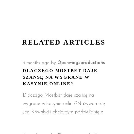
RELATED ARTICLES
3 months ago
by
Openwingsproductions
DLACZEGO MOSTBET DAJE
SZANSĘ NA WYGRANE W
KASYNIE ONLINE?
Dlaczego Mostbet daje szansę na
wygrane w kasynie online?Nazywam się
Jan Kowalski i chciałbym podzielić się z