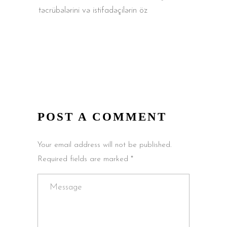
təcrübələrini və istifadəçilərin öz
POST A COMMENT
Your email address will not be published.
Required fields are marked *