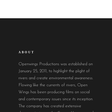
ABOUT
Openwings Productions was established on
January 25, 2011, to highlight the plight of
rivers and create environmental awareness.
Flowing like the currents of rivers, Open
Wings has been producing films on social
and contemporary issues since its inception.
The company has created extensive