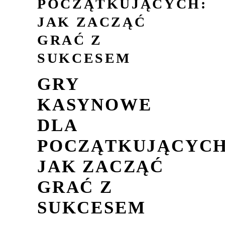
POCZĄTKUJĄCYCH:
JAK ZACZĄĆ
GRAĆ Z
SUKCESEM
GRY
KASYNOWE
DLA
POCZĄTKUJĄCYCH
JAK ZACZĄĆ
GRAĆ Z
SUKCESEM