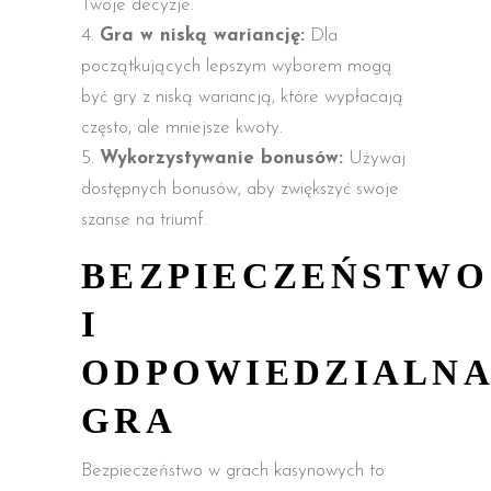
Twoje decyzje.
Gra w niską wariancję:
Dla
początkujących lepszym wyborem mogą
być gry z niską wariancją, które wypłacają
często, ale mniejsze kwoty.
Wykorzystywanie bonusów:
Używaj
dostępnych bonusów, aby zwiększyć swoje
szanse na triumf.
BEZPIECZEŃSTWO
I
ODPOWIEDZIALN
GRA
Bezpieczeństwo w grach kasynowych to