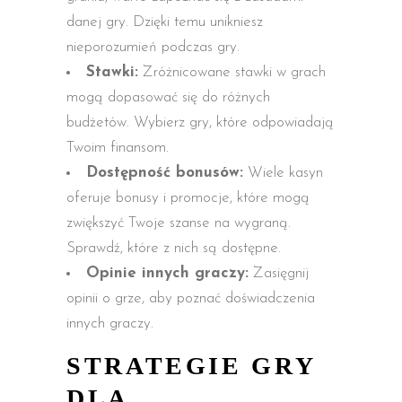
danej gry. Dzięki temu unikniesz
nieporozumień podczas gry.
Stawki:
Zróżnicowane stawki w grach
mogą dopasować się do różnych
budżetów. Wybierz gry, które odpowiadają
Twoim finansom.
Dostępność bonusów:
Wiele kasyn
oferuje bonusy i promocje, które mogą
zwiększyć Twoje szanse na wygraną.
Sprawdź, które z nich są dostępne.
Opinie innych graczy:
Zasięgnij
opinii o grze, aby poznać doświadczenia
innych graczy.
STRATEGIE GRY
DLA