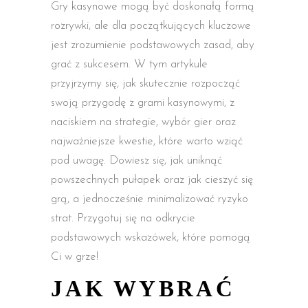
Gry kasynowe mogą być doskonałą formą
rozrywki, ale dla początkujących kluczowe
jest zrozumienie podstawowych zasad, aby
grać z sukcesem. W tym artykule
przyjrzymy się, jak skutecznie rozpocząć
swoją przygodę z grami kasynowymi, z
naciskiem na strategie, wybór gier oraz
najważniejsze kwestie, które warto wziąć
pod uwagę. Dowiesz się, jak uniknąć
powszechnych pułapek oraz jak cieszyć się
grą, a jednocześnie minimalizować ryzyko
strat. Przygotuj się na odkrycie
podstawowych wskazówek, które pomogą
Ci w grze!
JAK WYBRAĆ