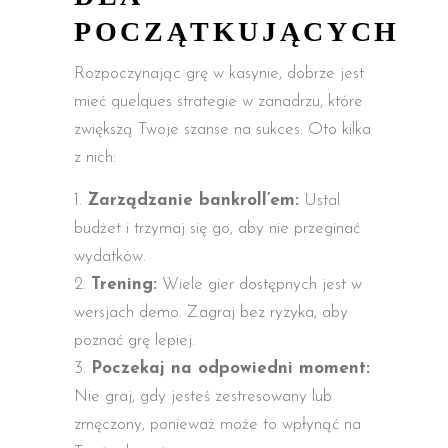
POCZĄTKUJĄCYCH
Rozpoczynając grę w kasynie, dobrze jest
mieć quelques strategie w zanadrzu, które
zwiększą Twoje szanse na sukces. Oto kilka
z nich:
Zarządzanie bankroll’em:
Ustal
budżet i trzymaj się go, aby nie przeginać
wydatków.
Trening:
Wiele gier dostępnych jest w
wersjach demo. Zagraj bez ryzyka, aby
poznać grę lepiej.
Poczekaj na odpowiedni moment:
Nie graj, gdy jesteś zestresowany lub
zmęczony, ponieważ może to wpłynąć na