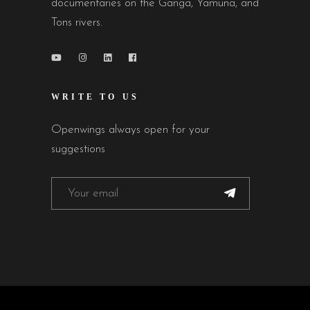
documentaries on the Ganga, Yamuna, and
Tons rivers.
WRITE TO US
Openwings always open for your
suggestions