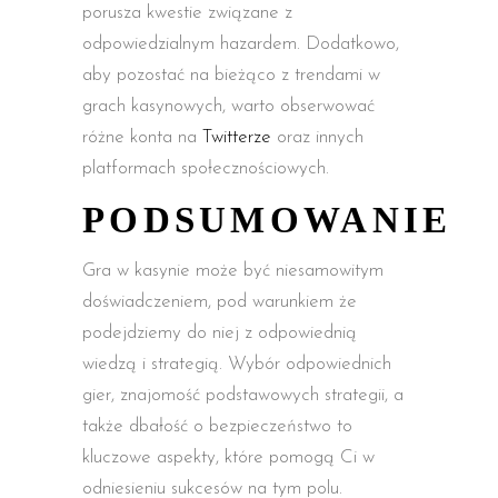
porusza kwestie związane z
odpowiedzialnym hazardem. Dodatkowo,
aby pozostać na bieżąco z trendami w
grach kasynowych, warto obserwować
różne konta na
Twitterze
oraz innych
platformach społecznościowych.
PODSUMOWANIE
Gra w kasynie może być niesamowitym
doświadczeniem, pod warunkiem że
podejdziemy do niej z odpowiednią
wiedzą i strategią. Wybór odpowiednich
gier, znajomość podstawowych strategii, a
także dbałość o bezpieczeństwo to
kluczowe aspekty, które pomogą Ci w
odniesieniu sukcesów na tym polu.