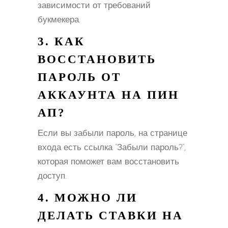
зависимости от требований
букмекера.
3. КАК
ВОССТАНОВИТЬ
ПАРОЛЬ ОТ
АККАУНТА НА ПИН
АП?
Если вы забыли пароль, на странице
входа есть ссылка “Забыли пароль?”,
которая поможет вам восстановить
доступ.
4. МОЖНО ЛИ
ДЕЛАТЬ СТАВКИ НА