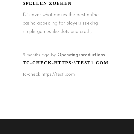
SPELLEN ZOEKEN
Discover what makes the best online
casino appealing for players seeking
simple games like slots and crash,
3 months ago
by
Openwingsproductions
TC-CHECK-HTTPS://TEST1.COM
tc-check https://test1.com