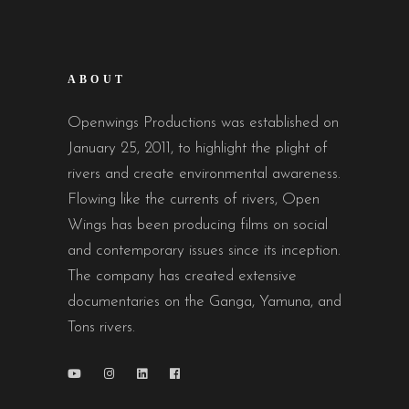
ABOUT
Openwings Productions was established on
January 25, 2011, to highlight the plight of
rivers and create environmental awareness.
Flowing like the currents of rivers, Open
Wings has been producing films on social
and contemporary issues since its inception.
The company has created extensive
documentaries on the Ganga, Yamuna, and
Tons rivers.