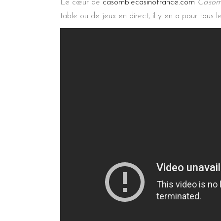
Le cœur de
casombiecasinofrance.com
Casom
table ou de jeux en direct, il y en a pour tous l