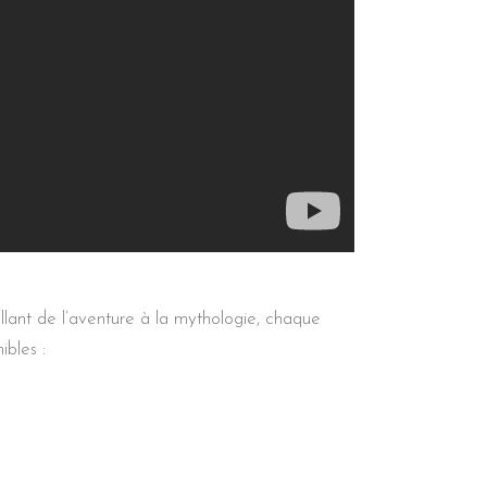
llant de l’aventure à la mythologie, chaque
bles :