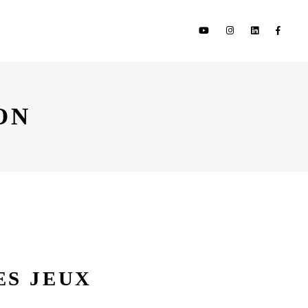
ON
ES JEUX