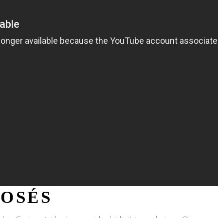
POSÉS