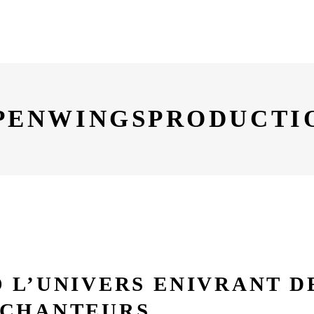
PENWINGSPRODUCTI
 L’UNIVERS ENIVRANT D
NCHANTEURS