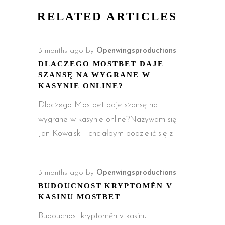
RELATED ARTICLES
3 months ago
by
Openwingsproductions
DLACZEGO MOSTBET DAJE
SZANSĘ NA WYGRANE W
KASYNIE ONLINE?
Dlaczego Mostbet daje szansę na
wygrane w kasynie online?Nazywam się
Jan Kowalski i chciałbym podzielić się z
3 months ago
by
Openwingsproductions
BUDOUCNOST KRYPTOMĚN V
KASINU MOSTBET
Budoucnost kryptoměn v kasinu