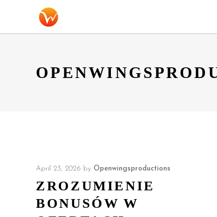
OPENWINGSPROD
April 23, 2026
by
Openwingsproductions
ZROZUMIENIE
BONUSÓW W