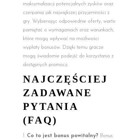
maksymalizacji potencjalnych zysków oraz
czerpania jak największej przyjemności z
gry. Wybierając odpowiednie oferty, warto
pamiętać o wymaganiach oraz warunkach,
które mogą wpływać na możliwości
wypłaty bonusów. Dzięki temu gracze
mogą świadomie podejść do korzystania z
dostępnych promocji.
NAJCZĘŚCIEJ
ZADAWANE
PYTANIA
(FAQ)
Co to jest bonus powitalny?
Bonus