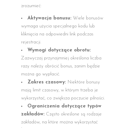
zrozumieć:
Aktywacja bonusu:
Wiele bonusów
wymaga użycia specjalnego kodu lub
kliknięcia na odpowiedni link podczas
rejestracji.
Wymogi dotyczące obrotu:
Zazwyczaj przynajmniej określona liczba
razy należy obrócić bonus, zanim będzie
można go wypłacić.
Zakres czasowy:
Niektóre bonusy
mają limit czasowy, w którym trzeba je
wykorzystać, co zwiększa poczucie pilności.
Ograniczenia dotyczące typów
zakładów:
Często określone są rodzaje
zakładów, na które można wykorzystać