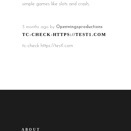
simple games like slots and crash,
3 months ago
by
Openwingsproductions
TC-CHECK-HTTPS://TEST1.COM
tc-check https://test1.com
ABOUT