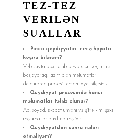
TEZ-TEZ
VERILƏN
SUALLAR
Pinco qeydiyyatını necə həyata
keçirə bilərəm?
Veb sayta daxil olub qeyd olun seçimi ilə
başlayaraq, lazım olan məlumatları
dolduraraq prosesi tamamlaya bilərsiniz.
Qeydiyyat prosesində hansı
məlumatlar tələb olunur?
Ad, soyad, e-poçt ünvanı və şifrə kimi şəxsi
məlumatlar daxil edilməlidir.
Qeydiyyatdan sonra nələri
etməliyəm?