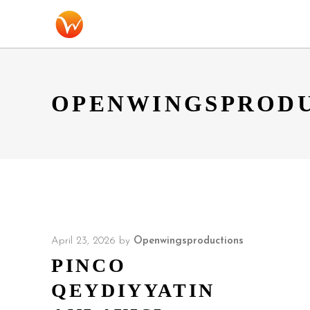
OPENWINGSPROD
April 23, 2026
by
Openwingsproductions
PINCO
QEYDIYYATIN