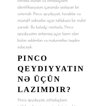
istifadə olunan və istifadəçilərin
identifikasiyasını içərisində saxlayan bir
sistemdir. Pinco qeydiyyatı, hesablar və
müxtəlif xidmətlər üçün təhlükəsiz bir mühit
yaradır. Bu bələdçi vasitəsilə, Pinco
qeydiyyatını anlamaq üçün lazım olan
bütün addımları və məlumatları təqdim
edəcəyik.
PINCO
QEYDIYYATIN
NƏ ÜÇÜN
LAZIMDIR?
Pinco qeydiyyatı, istifadəçilərin