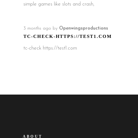
simple games like slots and crash,
3 months ago
by
Openwingsproductions
TC-CHECK-HTTPS://TEST1.COM
tc-check https://test1.com
ABOUT