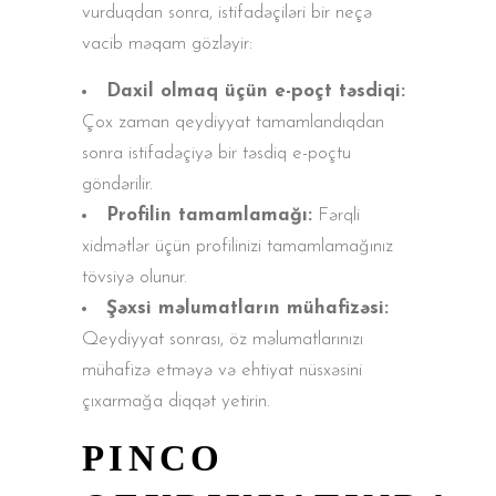
vurduqdan sonra, istifadəçiləri bir neçə
vacib məqam gözləyir:
Daxil olmaq üçün e-poçt təsdiqi:
Çox zaman qeydiyyat tamamlandıqdan
sonra istifadəçiyə bir təsdiq e-poçtu
göndərilir.
Profilin tamamlamağı:
Fərqli
xidmətlər üçün profilinizi tamamlamağınız
tövsiyə olunur.
Şəxsi məlumatların mühafizəsi:
Qeydiyyat sonrası, öz məlumatlarınızı
mühafizə etməyə və ehtiyat nüsxəsini
çıxarmağa diqqət yetirin.
PINCO