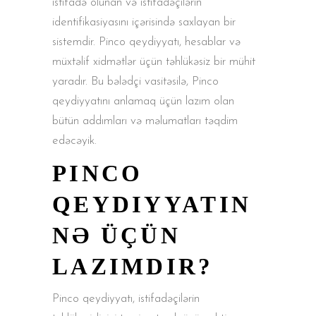
istifadə olunan və istifadəçilərin
identifikasiyasını içərisində saxlayan bir
sistemdir. Pinco qeydiyyatı, hesablar və
müxtəlif xidmətlər üçün təhlükəsiz bir mühit
yaradır. Bu bələdçi vasitəsilə, Pinco
qeydiyyatını anlamaq üçün lazım olan
bütün addımları və məlumatları təqdim
edəcəyik.
PINCO
QEYDIYYATIN
NƏ ÜÇÜN
LAZIMDIR?
Pinco qeydiyyatı, istifadəçilərin