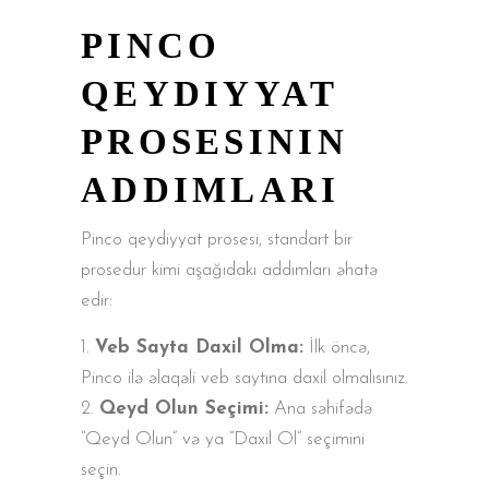
PINCO
QEYDIYYAT
PROSESININ
ADDIMLARI
Pinco qeydiyyat prosesi, standart bir
prosedur kimi aşağıdakı addımları əhatə
edir:
Veb Sayta Daxil Olma:
İlk öncə,
Pinco ilə əlaqəli veb saytına daxil olmalısınız.
Qeyd Olun Seçimi:
Ana səhifədə
“Qeyd Olun” və ya “Daxil Ol” seçimini
seçin.