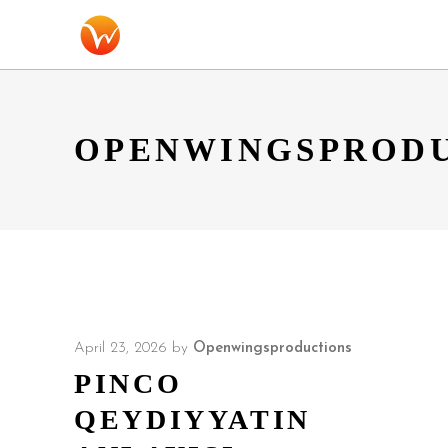
OPENWINGSPROD
April 23, 2026
by
Openwingsproductions
PINCO
QEYDIYYATIN