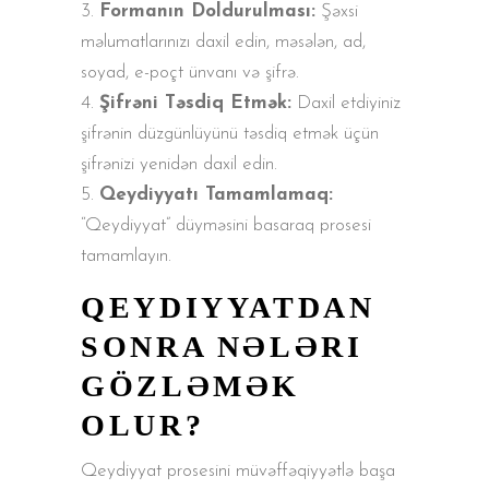
Formanın Doldurulması:
Şəxsi
məlumatlarınızı daxil edin, məsələn, ad,
soyad, e-poçt ünvanı və şifrə.
Şifrəni Təsdiq Etmək:
Daxil etdiyiniz
şifrənin düzgünlüyünü təsdiq etmək üçün
şifrənizi yenidən daxil edin.
Qeydiyyatı Tamamlamaq:
“Qeydiyyat” düyməsini basaraq prosesi
tamamlayın.
QEYDIYYATDAN
SONRA NƏLƏRI
GÖZLƏMƏK
OLUR?
Qeydiyyat prosesini müvəffəqiyyətlə başa