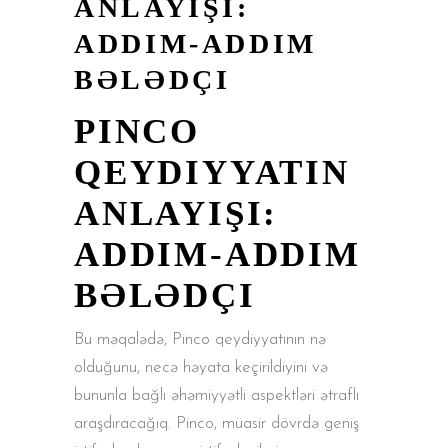
ANLAYIŞI:
ADDIM-ADDIM
BƏLƏDÇI
PINCO
QEYDIYYATIN
ANLAYIŞI:
ADDIM-ADDIM
BƏLƏDÇI
Bu məqalədə, Pinco qeydiyyatının nə
olduğunu, necə həyata keçirildiyini və
bununla bağlı əhəmiyyətli aspektləri ətraflı
araşdıracağıq. Pinco, müasir dövrdə geniş