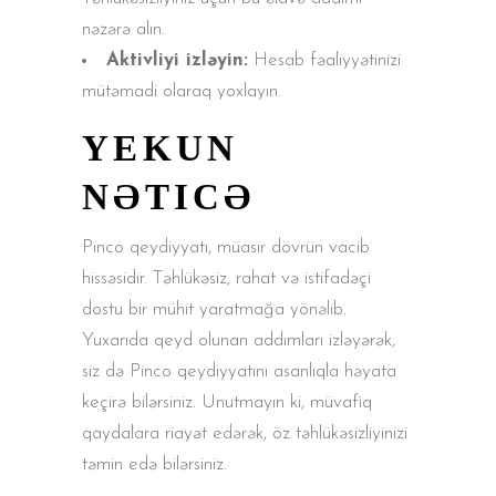
nəzərə alın.
Aktivliyi izləyin:
Hesab fəaliyyətinizi
mütəmadi olaraq yoxlayın.
YEKUN
NƏTICƏ
Pinco qeydiyyatı, müasir dövrün vacib
hissəsidir. Təhlükəsiz, rahat və istifadəçi
dostu bir mühit yaratmağa yönəlib.
Yuxarıda qeyd olunan addımları izləyərək,
siz də Pinco qeydiyyatını asanlıqla həyata
keçirə bilərsiniz. Unutmayın ki, müvafiq
qaydalara riayət edərək, öz təhlükəsizliyinizi
təmin edə bilərsiniz.