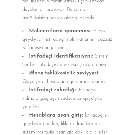
təhlükəsizliyini təmin etmək üçün ehtiyac
duyulan bir prosesdir. Bu zaman
aşağıdakıları nəzərə almaq lazımdır:
Məlumatların qorunması:
Pinco
qeydiyyatı, istifadəçi məlumatlarının icazəsiz
istifadəsini əngəlləyir.
İstifadəçi identifikasiyası:
Sistem,
hər bir istifadəçini bənzərsiz şəkildə tanıyır.
Əlavə təhlükəsizlik səviyyəsi:
Qeydiyyat, hesabların qorunmasını artırır.
İstifadəçi rahatlığı:
Bir neçə
xidmətə çıxış üçün sadəcə bir qeydiyyat
yetərlidir.
Hesablara asan giriş:
İstifadəçilər,
qeydiyyatdan keçdikləri xidmətlərə bu
sistem vasitəsilə asanlıqla daxil ola bilərlər.