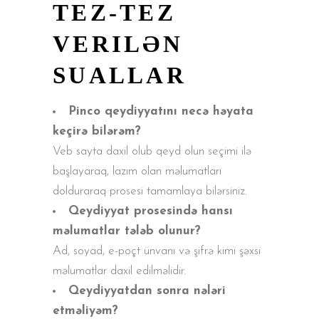
TEZ-TEZ
VERILƏN
SUALLAR
Pinco qeydiyyatını necə həyata
keçirə bilərəm?
Veb sayta daxil olub qeyd olun seçimi ilə
başlayaraq, lazım olan məlumatları
dolduraraq prosesi tamamlaya bilərsiniz.
Qeydiyyat prosesində hansı
məlumatlar tələb olunur?
Ad, soyad, e-poçt ünvanı və şifrə kimi şəxsi
məlumatlar daxil edilməlidir.
Qeydiyyatdan sonra nələri
etməliyəm?