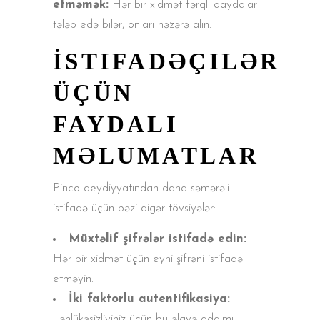
etməmək:
Hər bir xidmət fərqli qaydalar
tələb edə bilər, onları nəzərə alın.
İSTIFADƏÇILƏR
ÜÇÜN
FAYDALI
MƏLUMATLAR
Pinco qeydiyyatından daha səmərəli
istifadə üçün bəzi digər tövsiyələr:
Müxtəlif şifrələr istifadə edin:
Hər bir xidmət üçün eyni şifrəni istifadə
etməyin.
İki faktorlu autentifikasiya:
Təhlükəsizliyiniz üçün bu əlavə addımı