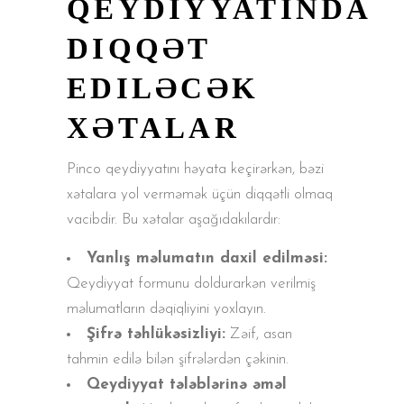
QEYDIYYATINDA
DIQQƏT
EDILƏCƏK
XƏTALAR
Pinco qeydiyyatını həyata keçirərkən, bəzi
xətalara yol verməmək üçün diqqətli olmaq
vacibdir. Bu xətalar aşağıdakılardır:
Yanlış məlumatın daxil edilməsi:
Qeydiyyat formunu doldurarkən verilmiş
məlumatların dəqiqliyini yoxlayın.
Şifrə təhlükəsizliyi:
Zəif, asan
tahmin edilə bilən şifrələrdən çəkinin.
Qeydiyyat tələblərinə əməl