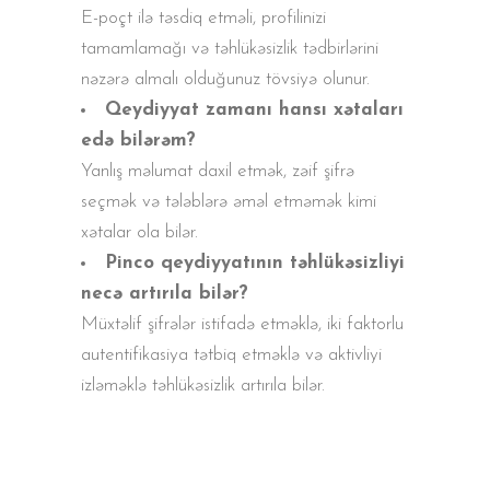
E-poçt ilə təsdiq etməli, profilinizi
tamamlamağı və təhlükəsizlik tədbirlərini
nəzərə almalı olduğunuz tövsiyə olunur.
Qeydiyyat zamanı hansı xətaları
edə bilərəm?
Yanlış məlumat daxil etmək, zəif şifrə
seçmək və tələblərə əməl etməmək kimi
xətalar ola bilər.
Pinco qeydiyyatının təhlükəsizliyi
necə artırıla bilər?
Müxtəlif şifrələr istifadə etməklə, iki faktorlu
autentifikasiya tətbiq etməklə və aktivliyi
izləməklə təhlükəsizlik artırıla bilər.