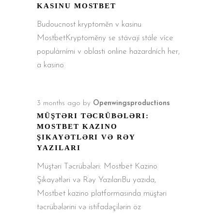
KASINU MOSTBET
Budoucnost kryptoměn v kasinu
MostbetKryptoměny se stávají stále více
populárními v oblasti online hazardních her,
a kasino
3 months ago
by
Openwingsproductions
MÜŞTƏRI TƏCRÜBƏLƏRI:
MOSTBET KAZINO
ŞIKAYƏTLƏRI VƏ RƏY
YAZILARI
Müştəri Təcrübələri: Mostbet Kazino
Şikayətləri və Rəy YazılarıBu yazıda,
Mostbet kazino platformasında müştəri
təcrübələrini və istifadəçilərin öz