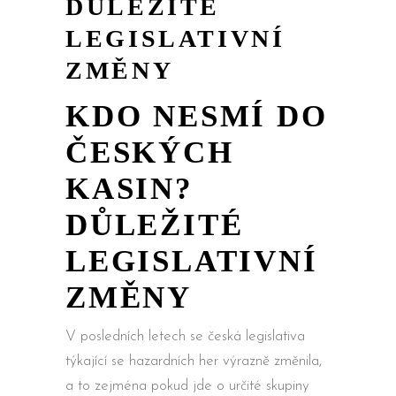
DŮLEŽITÉ
LEGISLATIVNÍ
ZMĚNY
KDO NESMÍ DO
ČESKÝCH
KASIN?
DŮLEŽITÉ
LEGISLATIVNÍ
ZMĚNY
V posledních letech se česká legislativa
týkající se hazardních her výrazně změnila,
a to zejména pokud jde o určité skupiny