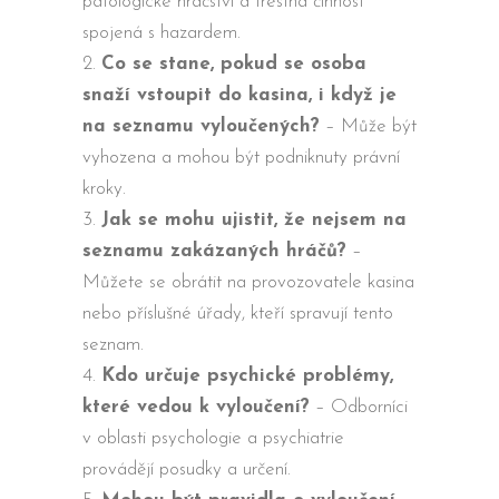
patologické hráčství a trestná činnost
spojená s hazardem.
Co se stane, pokud se osoba
snaží vstoupit do kasina, i když je
na seznamu vyloučených?
– Může být
vyhozena a mohou být podniknuty právní
kroky.
Jak se mohu ujistit, že nejsem na
seznamu zakázaných hráčů?
–
Můžete se obrátit na provozovatele kasina
nebo příslušné úřady, kteří spravují tento
seznam.
Kdo určuje psychické problémy,
které vedou k vyloučení?
– Odborníci
v oblasti psychologie a psychiatrie
provádějí posudky a určení.