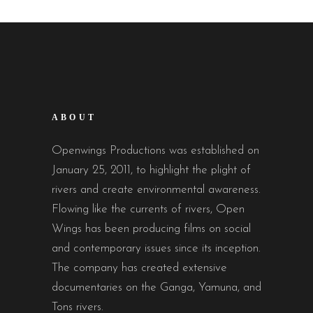
ABOUT
Openwings Productions was established on
January 25, 2011, to highlight the plight of
rivers and create environmental awareness.
Flowing like the currents of rivers, Open
Wings has been producing films on social
and contemporary issues since its inception.
The company has created extensive
documentaries on the Ganga, Yamuna, and
Tons rivers.