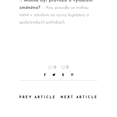
Mohou být pravidla o vyloučení
změněna?
– Ano, pravidla se mohou
měnit v závislosti na vývoji legislativy a
společenských potřebách.
0
0
PREV ARTICLE
NEXT ARTICLE