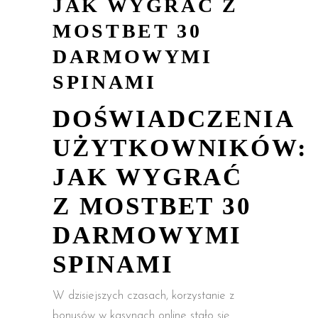
JAK WYGRAĆ Z
MOSTBET 30
DARMOWYMI
SPINAMI
DOŚWIADCZENIA
UŻYTKOWNIKÓW:
JAK WYGRAĆ
Z MOSTBET 30
DARMOWYMI
SPINAMI
W dzisiejszych czasach, korzystanie z
bonusów w kasynach online stało się