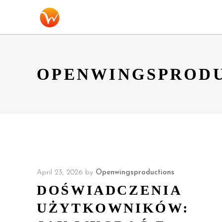
OPENWINGSPROD
April 23, 2026
by
Openwingsproductions
DOŚWIADCZENIA
UŻYTKOWNIKÓW: