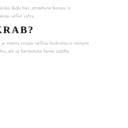
okú škálu hier, atraktívne bonusy a
skajú veľké výhry.
KRAB?
s je známy svojou veľkou hodnotou a rôznymi
u, ale aj fantastické herné zážitky.