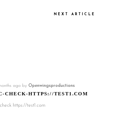
NEXT ARTICLE
months ago
by
Openwingsproductions
C-CHECK-HTTPS://TEST1.COM
-check https://test1.com