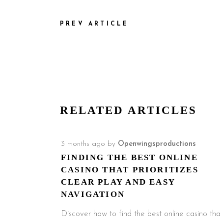
PREV ARTICLE
RELATED ARTICLES
3 months ago
by
Openwingsproductions
FINDING THE BEST ONLINE
CASINO THAT PRIORITIZES
CLEAR PLAY AND EASY
NAVIGATION
Discover how to find the best online casino tha