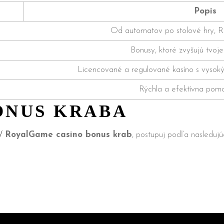
Popis
Od automatov po stolové hry, 
Bonusy, ktoré zvyšujú tvoje
Licencované a regulované kasíno s vysok
Rýchla a efektívna pomo
ONUS KRABA
m/
RoyalGame casino bonus krab
, postupuj podľa nasledujú