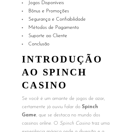
Jogos Disponíveis
Bônus e Promoções
Segurança e Confiabilidade
Métodos de Pagamento
Suporte ao Cliente
Conclusão
INTRODUÇÃO
AO SPINCH
CASINO
Se você é um amante de jogos de azar,
certamente já ouviu falar do
Spinch
Game
, que se destaca no mundo dos
cassinos online. O
Spinch Casino
traz uma
experiência mágica onde a diversão e a