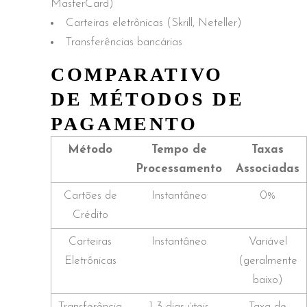
MasterCard)
Carteiras eletrônicas (Skrill, Neteller)
Transferências bancárias
COMPARATIVO
DE MÉTODOS DE
PAGAMENTO
Método
Tempo de
Taxas
Processamento
Associadas
Cartões de
Instantâneo
0%
Crédito
Carteiras
Instantâneo
Variável
Eletrônicas
(geralmente
baixo)
Transferência
1-3 dias úteis
Taxa de