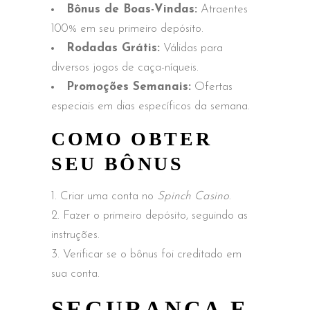
Bônus de Boas-Vindas:
Atraentes
100% em seu primeiro depósito.
Rodadas Grátis:
Válidas para
diversos jogos de caça-níqueis.
Promoções Semanais:
Ofertas
especiais em dias específicos da semana.
COMO OBTER
SEU BÔNUS
Criar uma conta no
Spinch Casino
.
Fazer o primeiro depósito, seguindo as
instruções.
Verificar se o bônus foi creditado em
sua conta.
SEGURANÇA E