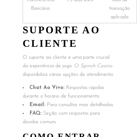
Bancária
transação
aplicada
SUPORTE AO
CLIENTE
O suporte ao cliente é uma parte crucial
da experiência de jogo. O
Spinch Casino
disponibiliza várias opções de atendimento:
Chat Ao Vivo:
Respostas rápidas
durante o horário de funcionamento.
Email:
Para consultas mais detalhadas.
FAQ:
Seção com respostas para
dúvidas comuns.
COMO ENTRAR