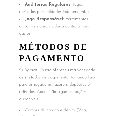
Auditorias Regulares:
Jogos
revisados por entidades independentes.
Jogo Responsável:
Ferramentas
disponíveis para ajudar a controlar seus
gastos.
MÉTODOS DE
PAGAMENTO
O
Spinch Casino
oferece uma variedade
de métodos de pagamento, tornando fácil
para os jogadores fazerem depósitos e
retiradas. Aqui estão algumas opções
disponíveis:
Cartões de crédito e débito (Visa,