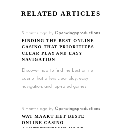
RELATED ARTICLES
3 months ago
by
Openwingsproductions
FINDING THE BEST ONLINE
CASINO THAT PRIORITIZES
CLEAR PLAY AND EASY
NAVIGATION
Discover how to find the best online
casino that offers clear play, easy
navigation, and top-rated games
3 months ago
by
Openwingsproductions
WAT MAAKT HET BESTE
ONLINE CASINO