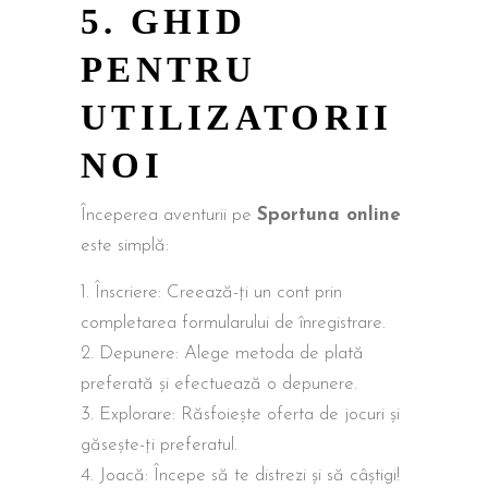
5. GHID
PENTRU
UTILIZATORII
NOI
Începerea aventurii pe
Sportuna online
este simplă:
Înscriere: Creează-ți un cont prin
completarea formularului de înregistrare.
Depunere: Alege metoda de plată
preferată și efectuează o depunere.
Explorare: Răsfoiește oferta de jocuri și
găsește-ți preferatul.
Joacă: Începe să te distrezi și să câștigi!