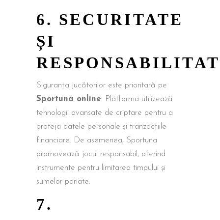
6. SECURITATE
ȘI
RESPONSABILITA
Siguranța jucătorilor este prioritară pe
Sportuna online
. Platforma utilizează
tehnologii avansate de criptare pentru a
proteja datele personale și tranzacțiile
financiare. De asemenea, Sportuna
promovează jocul responsabil, oferind
instrumente pentru limitarea timpului și
sumelor pariate.
7.