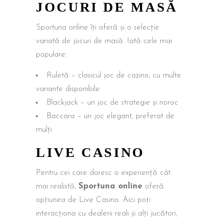
JOCURI DE MASĂ
Sportuna online îți oferă și o selecție
variată de jocuri de masă. Iată cele mai
populare:
Ruletă – clasicul joc de cazino, cu multe
variante disponibile
Blackjack – un joc de strategie și noroc
Baccara – un joc elegant, preferat de
mulți
LIVE CASINO
Pentru cei care doresc o experiență cât
mai realistă,
Sportuna online
oferă
opțiunea de Live Casino. Aici poți
interacționa cu dealerii reali și alți jucători,