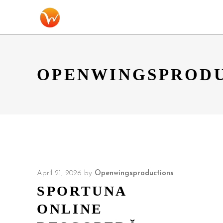
OPENWINGSPROD
April 21, 2026
by
Openwingsproductions
SPORTUNA
ONLINE