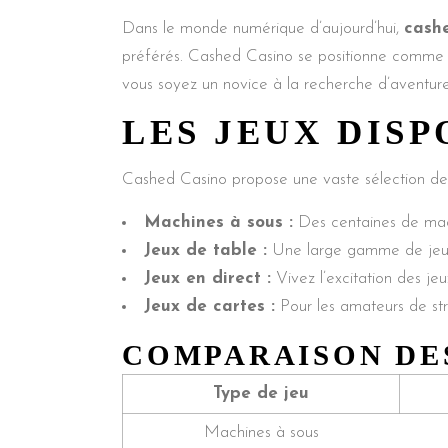
Dans le monde numérique d’aujourd’hui,
cashe
préférés. Cashed Casino se positionne comme u
vous soyez un novice à la recherche d’aventure
LES JEUX DISP
Cashed Casino propose une vaste sélection de j
Machines à sous :
Des centaines de mach
Jeux de table :
Une large gamme de jeux cl
Jeux en direct :
Vivez l’excitation des je
Jeux de cartes :
Pour les amateurs de stra
COMPARAISON DES
Type de jeu
Machines à sous