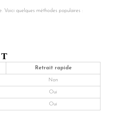
ue. Voici quelques méthodes populaires :
NT
Retrait rapide
Non
Oui
Oui