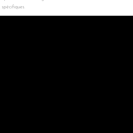
 spécifiques.