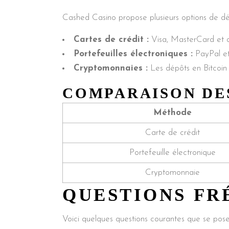
Cashed Casino propose plusieurs options de dépô
Cartes de crédit :
Visa, MasterCard et d
Portefeuilles électroniques :
PayPal et 
Cryptomonnaies :
Les dépôts en Bitcoin 
COMPARAISON DE
Méthode
Carte de crédit
Portefeuille électronique
Cryptomonnaie
QUESTIONS FR
Voici quelques questions courantes que se pos