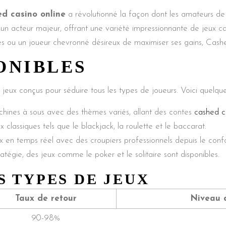
d casino online
a révolutionné la façon dont les amateurs de 
n acteur majeur, offrant une variété impressionnante de jeux c
s ou un joueur chevronné désireux de maximiser ses gains, Cashe
ONIBLES
eux conçus pour séduire tous les types de joueurs. Voici quelque
ines à sous avec des thèmes variés, allant des contes
cashed c
assiques tels que le blackjack, la roulette et le baccarat.
ux en temps réel avec des croupiers professionnels depuis le conf
tégie, des jeux comme le poker et le solitaire sont disponibles.
 TYPES DE JEUX
Taux de retour
Niveau 
90-98%