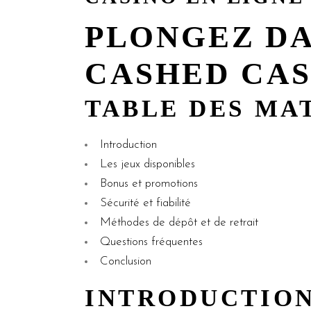
PLONGEZ DA
CASHED CAS
TABLE DES MA
Introduction
Les jeux disponibles
Bonus et promotions
Sécurité et fiabilité
Méthodes de dépôt et de retrait
Questions fréquentes
Conclusion
INTRODUCTIO