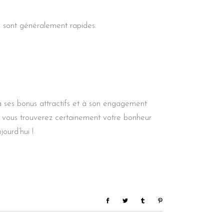
s sont généralement rapides.
à ses bonus attractifs et à son engagement
, vous trouverez certainement votre bonheur
ourd’hui !