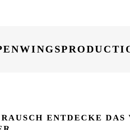
PENWINGSPRODUCTI
SRAUSCH ENTDECKE DAS
ER