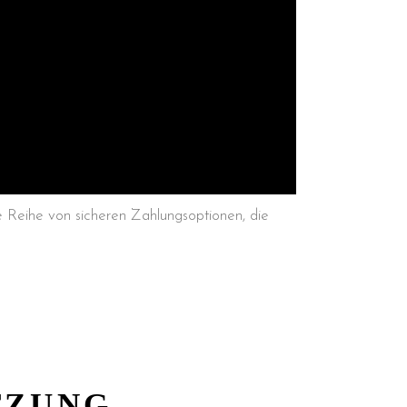
e Reihe von sicheren Zahlungsoptionen, die
TZUNG