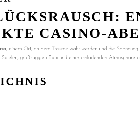
LÜCKSRAUSCH: 
CKTE CASINO-AB
ino
, einem Ort, an dem Träume wahr werden und die Spannung ni
n Spielen, großzügigen Boni und einer einladenden Atmosphäre au
ICHNIS