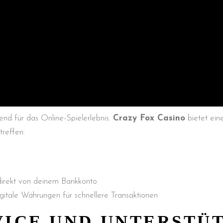
end für das Online-Spielerlebnis.
Crazy Fox Casino
bietet ein
reffen:
direkt von deinem Bankkonto
gitale Währungen für schnellere Transaktionen
VICE UND UNTERSTÜ