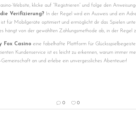
sino-Website, klicke auf “Registrieren” und folge den Anweisung
ie Verifizierung?
In der Regel wird ein Ausweis und ein Adre
ist für Mobilgeräte optimiert und ermöglicht dir das Spielen unt
s hängt von der gewählten Zahlungsmethode ab, in der Regel z
y Fox Casino
eine fabelhafte Plattform für Glücksspielbegeiste
zienten Kundenservice ist es leicht zu erkennen, warum immer meh
-Gemeinschaft an und erlebe ein unvergessliches Abenteuer!
0
0