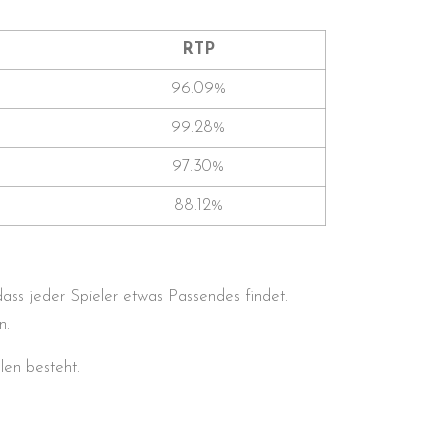
RTP
96.09%
99.28%
97.30%
88.12%
 dass jeder Spieler etwas Passendes findet.
n.
len besteht.