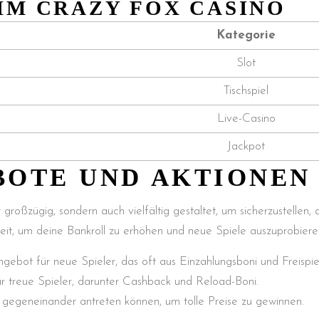
 IM CRAZY FOX CASINO
Kategorie
Slot
Tischspiel
Live-Casino
Jackpot
BOTE UND AKTIONEN
r großzügig, sondern auch vielfältig gestaltet, um sicherzustellen,
it, um deine Bankroll zu erhöhen und neue Spiele auszuprobiere
ebot für neue Spieler, das oft aus Einzahlungsboni und Freispie
 treue Spieler, darunter Cashback und Reload-Boni.
gegeneinander antreten können, um tolle Preise zu gewinnen.