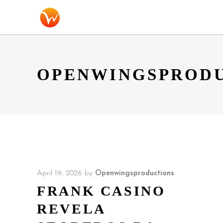
OPENWINGSPROD
April 19, 2026
by
Openwingsproductions
FRANK CASINO
REVELA