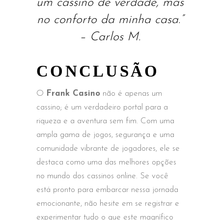
um cassino de verdade, mas
no conforto da minha casa.”
– Carlos M.
CONCLUSÃO
O
Frank Casino
não é apenas um
cassino; é um verdadeiro portal para a
riqueza e a aventura sem fim. Com uma
ampla gama de jogos, segurança e uma
comunidade vibrante de jogadores, ele se
destaca como uma das melhores opções
no mundo dos cassinos online. Se você
está pronto para embarcar nessa jornada
emocionante, não hesite em se registrar e
experimentar tudo o que este magnífico