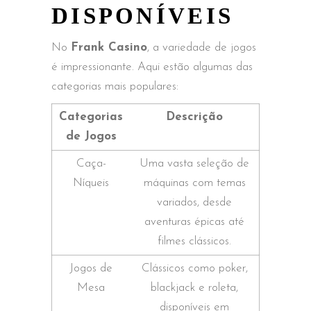
DISPONÍVEIS
No
Frank Casino
, a variedade de jogos
é impressionante. Aqui estão algumas das
categorias mais populares:
Categorias
Descrição
de Jogos
Caça-
Uma vasta seleção de
Níqueis
máquinas com temas
variados, desde
aventuras épicas até
filmes clássicos.
Jogos de
Clássicos como poker,
Mesa
blackjack e roleta,
disponíveis em