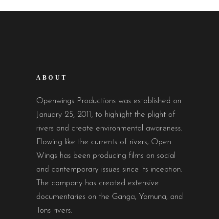
ABOUT
Openwings Productions was established on
January 25, 2011, to highlight the plight of
rivers and create environmental awareness.
Flowing like the currents of rivers, Open
Wings has been producing films on social
and contemporary issues since its inception.
The company has created extensive
documentaries on the Ganga, Yamuna, and
Tons rivers.