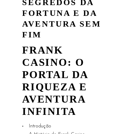
SEGREDOS DA
FORTUNA E DA
AVENTURA SEM
FIM
FRANK
CASINO: O
PORTAL DA
RIQUEZA E
AVENTURA
INFINITA
Introdução