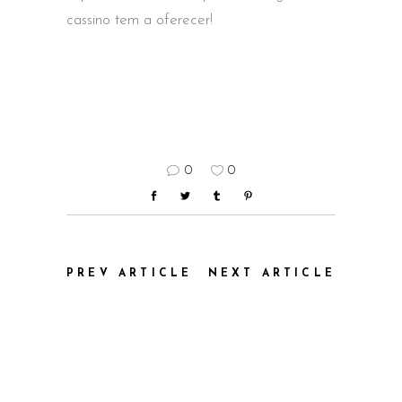
cassino tem a oferecer!
0
0
PREV ARTICLE
NEXT ARTICLE