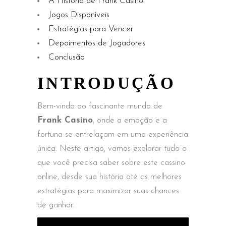
A História de Frank Casino
Jogos Disponíveis
Estratégias para Vencer
Depoimentos de Jogadores
Conclusão
INTRODUÇÃO
Bem-vindo ao fascinante mundo de
Frank Casino
, onde a emoção e a
fortuna se entrelaçam em uma experiência
única. Neste artigo, vamos explorar tudo o
que você precisa saber sobre este cassino
online, desde sua história até as melhores
estratégias para maximizar suas chances
de ganhar.