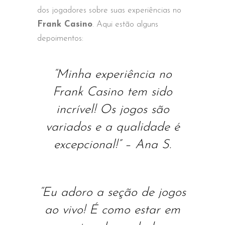
dos jogadores sobre suas experiências no
Frank Casino
. Aqui estão alguns
depoimentos:
“Minha experiência no
Frank Casino tem sido
incrível! Os jogos são
variados e a qualidade é
excepcional!” – Ana S.
“Eu adoro a seção de jogos
ao vivo! É como estar em