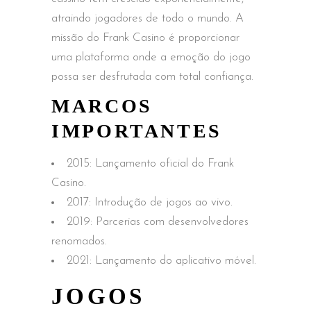
atraindo jogadores de todo o mundo. A
missão do Frank Casino é proporcionar
uma plataforma onde a emoção do jogo
possa ser desfrutada com total confiança.
MARCOS
IMPORTANTES
2015: Lançamento oficial do Frank
Casino.
2017: Introdução de jogos ao vivo.
2019: Parcerias com desenvolvedores
renomados.
2021: Lançamento do aplicativo móvel.
JOGOS