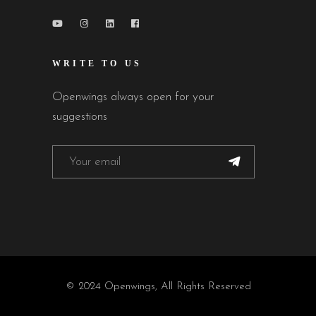
WRITE TO US
Openwings always open for your
suggestions
© 2024 Openwings, All Rights Reserved