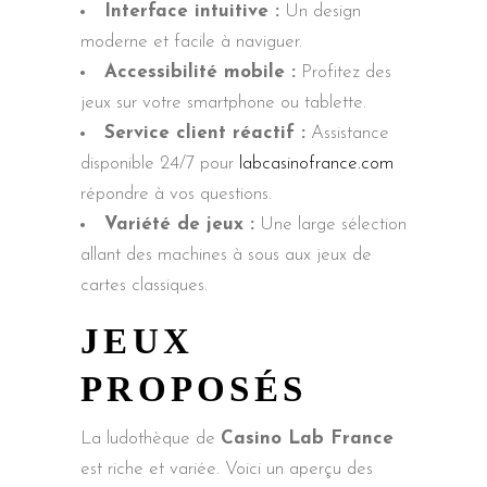
Interface intuitive :
Un design
moderne et facile à naviguer.
Accessibilité mobile :
Profitez des
jeux sur votre smartphone ou tablette.
Service client réactif :
Assistance
disponible 24/7 pour
labcasinofrance.com
répondre à vos questions.
Variété de jeux :
Une large sélection
allant des machines à sous aux jeux de
cartes classiques.
JEUX
PROPOSÉS
La ludothèque de
Casino Lab France
est riche et variée. Voici un aperçu des