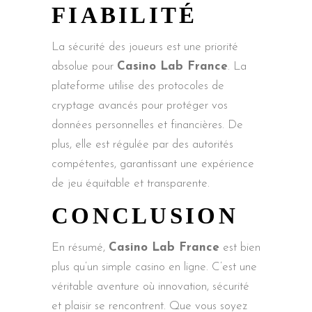
FIABILITÉ
La sécurité des joueurs est une priorité
absolue pour
Casino Lab France
. La
plateforme utilise des protocoles de
cryptage avancés pour protéger vos
données personnelles et financières. De
plus, elle est régulée par des autorités
compétentes, garantissant une expérience
de jeu équitable et transparente.
CONCLUSION
En résumé,
Casino Lab France
est bien
plus qu’un simple casino en ligne. C’est une
véritable aventure où innovation, sécurité
et plaisir se rencontrent. Que vous soyez