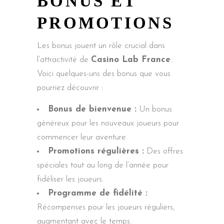
BONUS ET
PROMOTIONS
Les bonus jouent un rôle crucial dans
l’attractivité de
Casino Lab France
.
Voici quelques-uns des bonus que vous
pourriez découvrir :
Bonus de bienvenue :
Un bonus
généreux pour les nouveaux joueurs pour
commencer leur aventure.
Promotions régulières :
Des offres
spéciales tout au long de l’année pour
fidéliser les joueurs.
Programme de fidélité :
Récompenses pour les joueurs réguliers,
augmentant avec le temps.