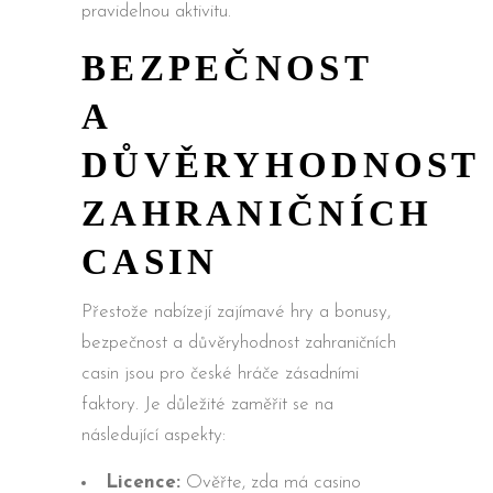
pravidelnou aktivitu.
BEZPEČNOST
A
DŮVĚRYHODNOST
ZAHRANIČNÍCH
CASIN
Přestože nabízejí zajímavé hry a bonusy,
bezpečnost a důvěryhodnost zahraničních
casin jsou pro české hráče zásadními
faktory. Je důležité zaměřit se na
následující aspekty:
Licence:
Ověřte, zda má casino