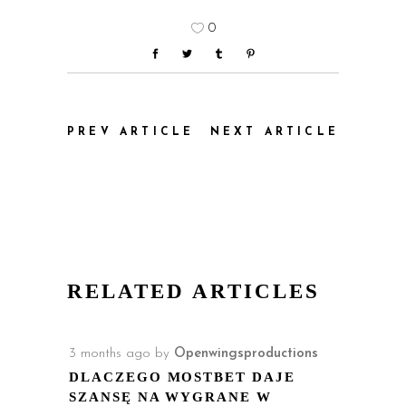
0
PREV ARTICLE
NEXT ARTICLE
RELATED ARTICLES
3 months ago
by
Openwingsproductions
DLACZEGO MOSTBET DAJE
SZANSĘ NA WYGRANE W