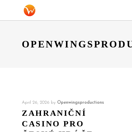
OPENWINGSPROD
April 26, 2026
by
Openwingsproductions
ZAHRANIČNÍ
CASINO PRO