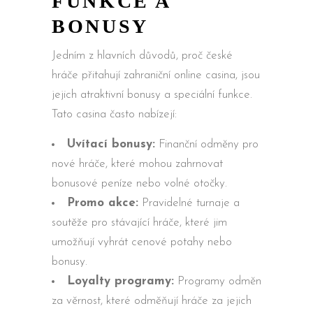
FUNKCE A
BONUSY
Jedním z hlavních důvodů, proč české
hráče přitahují zahraniční online casina, jsou
jejich atraktivní bonusy a speciální funkce.
Tato casina často nabízejí:
Uvítací bonusy:
Finanční odměny pro
nové hráče, které mohou zahrnovat
bonusové peníze nebo volné otočky.
Promo akce:
Pravidelné turnaje a
soutěže pro stávající hráče, které jim
umožňují vyhrát cenové potahy nebo
bonusy.
Loyalty programy:
Programy odměn
za věrnost, které odměňují hráče za jejich