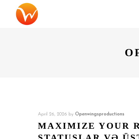
O
April 26, 2026
by
Openwingsproductions
MAXIMIZE YOUR 
STATUSLAR VƏ Ü