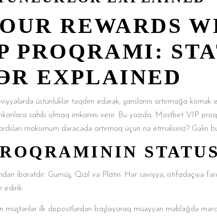
YOUR REWARDS W
P PROQRAMI: ST
ƏR EXPLAINED
viyyələrdə üstünlüklər təqdim edərək, şanslarını artırmağa kömək e
 imkanlara sahib olmaq imkanını verir. Bu yazıda, Mostbet VIP proqr
wardsləri maksimum dərəcədə artırmaq üçün nə etməlisiniz? Gəlin bu
PROQRAMININ STATU
ən ibarətdir: Gümüş, Qızıl və Platin. Hər səviyyə, istifadəçiyə fər
 edirik:
 müştərilər ilk depositlərdən başlayaraq müəyyən məbləğdə mərc e