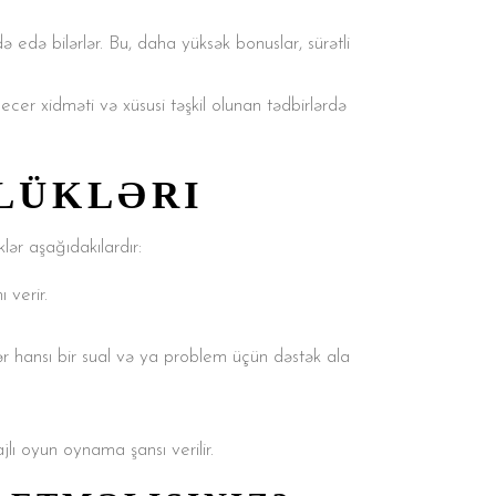
edə bilərlər. Bu, daha yüksək bonuslar, sürətli
ecer xidməti və xüsusi təşkil olunan tədbirlərdə
LÜKLƏRI
ər aşağıdakılardır:
 verir.
hər hansı bir sual və ya problem üçün dəstək ala
lı oyun oynama şansı verilir.