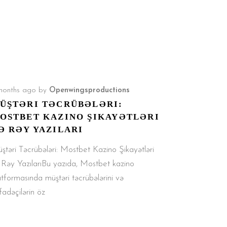
months ago
by
Openwingsproductions
ÜŞTƏRI TƏCRÜBƏLƏRI:
OSTBET KAZINO ŞIKAYƏTLƏRI
Ə RƏY YAZILARI
ştəri Təcrübələri: Mostbet Kazino Şikayətləri
 Rəy YazılarıBu yazıda, Mostbet kazino
atformasında müştəri təcrübələrini və
ifadəçilərin öz