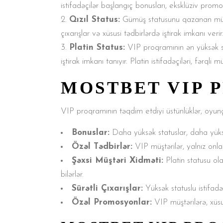
istifadəçilər başlangıç bonusları, eksklüziv prom
Qızıl Status:
Gümüş statusunu qazanan müştər
çıxarışlar və xüsusi tədbirlərdə iştirak imkanı verir
Platin Status:
VIP proqramının ən yüksək səvi
iştirak imkanı tanıyır. Platin istifadəçiləri, fər
MOSTBET VIP 
VIP proqramının təqdim etdiyi üstünlüklər, oyun
Bonuslar:
Daha yüksək statuslar, daha yüks
Özəl Tədbirlər:
VIP müştərilər, yalnız onlar
Şəxsi Müştəri Xidməti:
Platin statusu ola
bilərlər.
Sürətli Çıxarışlar:
Yüksək statuslu istifadəçi
Özəl Promosyonlar:
VIP müştərilərə, xüs