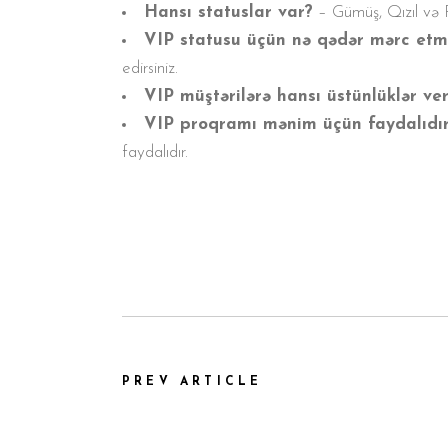
Hansı statuslar var?
– Gümüş, Qızıl və Pl
VIP statusu üçün nə qədər mərc etm
edirsiniz.
VIP müştərilərə hansı üstünlüklər veri
VIP proqramı mənim üçün faydalıdı
faydalıdır.
PREV ARTICLE