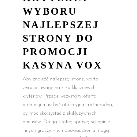
WYBORU
NAJLEPSZEJ
STRONY DO
PROMOCJI
KASYNA VOX
Aby znaleźć najlepszą stronę, warto
zwrócić uwagę na kilka kluczowych
kryteriów. Przede wszystkim, oferta
promocji musi być atrakcyjna i różnorodna,
by móc skorzystać z ekskluzywnych
bonusów. Drugą istotną sprawą są opinie
innych graczy – ich doświadczenia mogą