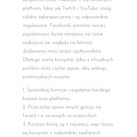
platform, takie jak Twitch i YouTube, mają
solidne zabezpieczenia i są odpowiednio
regulowane. Facebook, pomimo swojej
popularności, bywa narażony na różne
nadużycia ze względu na łatwość
dodawania treści przez użytkowników.
Dlatego warto korzystać tylko z oficjalnych
profilów oraz czytać opinie, aby uniknąć
potencjalnych oszustw.
Sprawdzaj licencje i regulamin każdego
kasyna oraz platformy.
Przeczytaj opinie innych graczy na
forach i w serwisach recenzenckich.
Korzyści biorą się z reputacji, więc staraj
się korzystać z najbardziej zaufanych