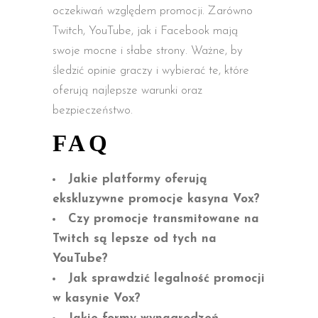
oczekiwań względem promocji. Zarówno
Twitch, YouTube, jak i Facebook mają
swoje mocne i słabe strony. Ważne, by
śledzić opinie graczy i wybierać te, które
oferują najlepsze warunki oraz
bezpieczeństwo.
FAQ
Jakie platformy oferują
ekskluzywne promocje kasyna Vox?
Czy promocje transmitowane na
Twitch są lepsze od tych na
YouTube?
Jak sprawdzić legalność promocji
w kasynie Vox?