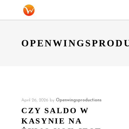
OPENWINGSPROD
April 26, 2026
by
Openwingsproductions
CZY SALDO W
KASYNIE NA