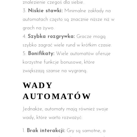
znalezienie czegoś dla siebie.
Niskie stawki:
Minimalne zakłady na
automatach często są znacznie niższe niż w
grach na żywo.
Szybka rozgrywka:
Gracze mogą
szybko zagrać wiele rund w krótkim czasie.
Bonifikaty:
Wiele automatów oferuje
korzystne funkcje bonusowe, które
zwiększają szanse na wygraną.
WADY
AUTOMATÓW
Jednakże, automaty mają również swoje
wady, które warto rozważyć:
Brak interakcji:
Gry są samotne, a