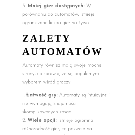
Mniej gier dostępnych:
W
porównaniu do automatów, istnieje
ograniczona liczba gier na żywo.
ZALETY
AUTOMATÓW
Automaty również mają swoje mocne
strony, co sprawia, że są popularnym
wyborem wśród graczy:
Łatwość gry:
Automaty są intuicyjne i
nie wymagają znajomości
skomplikowanych zasad.
Wiele opcji:
Istnieje ogromna
różnorodność gier, co pozwala na