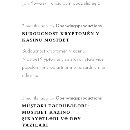
Jan Kowalski i chciałbym podzielić się z
3 months ago
by
Openwingsproductions
BUDOUCNOST KRYPTOMĚN V
KASINU MOSTBET
Budoucnost kryptoměn v kasinu
MostbetKryptoměny se stávají stále více
populárními v oblasti online hazardních her,
a kasino
3 months ago
by
Openwingsproductions
MÜŞTƏRI TƏCRÜBƏLƏRI:
MOSTBET KAZINO
ŞIKAYƏTLƏRI VƏ RƏY
YAZILARI