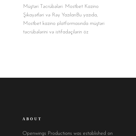
Müştəri Təcrübələri: Mostbet Kazino
Şikayətləri və Rəy YazılarıBu yazıda,
Mostbet kazino platformasında müştəri
təcrübələrini və istifadəçilərin öz
ABOUT
Openwings Productions was established on