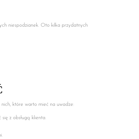
ych niespodzianek. Oto kilka przydatnych
Ć
 nich, które warto mieć na uwadze:
ię z obsługą klienta.
i.