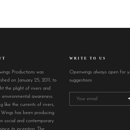
UT
WRITE TO US
ings Productions was
Openwings always open for y
ished on January 25, 2011, to
suggestions
ght the plight of rivers and
e environmental awareness.
g like the currents of rivers,
Wings has been producing
on social and contemporary
 since its inception. The