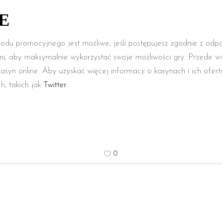
E
odu promocyjnego jest możliwe, jeśli postępujesz zgodnie z odp
i, aby maksymalnie wykorzystać swoje możliwości gry. Przede ws
kasyn online. Aby uzyskać więcej informacji o kasynach i ich ofer
h, takich jak
Twitter
.
0