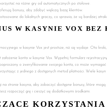
orzystać na różne gry od automatycznych po stołowe.
ferują bonusy, aby zdobyć większą bazę klientów.
tosowane do lokalnych graczy, co sprawia, że są bardziej atrak
US W KASYNIE VOX BEZ 
cyjnego w kasynie Vox jest prostsze, niż się wydaje. Oto kroki,
 założenie konta w kasynie Vox. Wypełnij formularz rejestracyj
 poproszony o zweryfikowanie swojego konta, co może wymagać 
orzystając z jednego z dostępnych metod płatności. Wiele kasyn
ji na stronie kasyna, aby zobaczyć dostępne bonusy, które mog
z rozpocząć grę i cieszyć się dodatkowymi środkami.
ZĄCE KORZYSTANIA