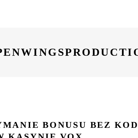
PENWINGSPRODUCTI
YMANIE BONUSU BEZ KO
 KASYNIE VOX