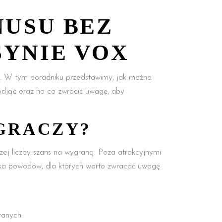
NUSU BEZ
YNIE VOX
y. W tym poradniku przedstawimy, jak można
odjąć oraz na co zwrócić uwagę, aby
GRACZY?
zej liczby szans na wygraną. Poza atrakcyjnymi
lka powodów, dla których warto zwracać uwagę
ranych.