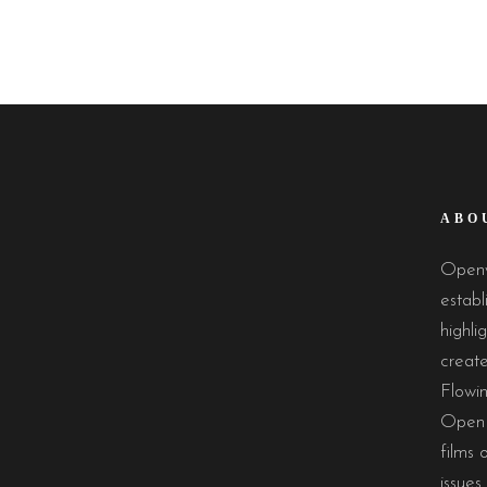
ABO
Openw
establ
highli
creat
Flowin
Open 
films 
issues